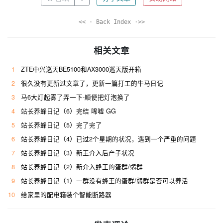
<< · Back Index ·>>
相关文章
1
ZTE中兴巡天BE5100和AX3000巡天版开箱
2
很久没有更新过文章了，更新一篇打工的牛马日记
3
马6大灯起雾了弄一下-顺便把灯泡换了
4
站长养蜂日记（6）完结 唏嘘 GG
5
站长养蜂日记（5）完了完了
6
站长养蜂日记（4）已过2个星期的状况，遇到一个严重的问题
7
站长养蜂日记（3）新王介入后产子状况
8
站长养蜂日记（2）新介入蜂王的蛋群/弱群
9
站长养蜂日记（1）一群没有蜂王的蛋群/弱群是否可以养活
10
给家里的配电箱装个智能断路器