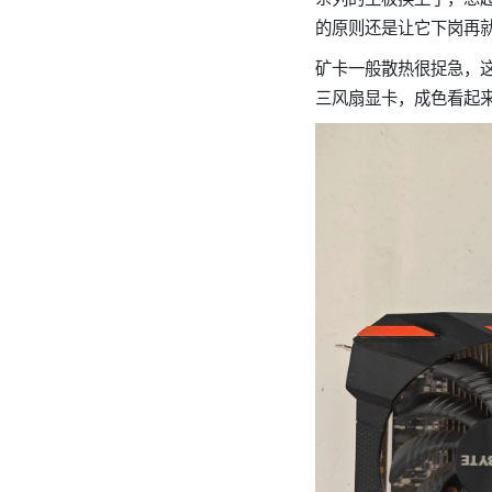
的原则还是让它下岗再
矿卡一般散热很捉急，
三风扇显卡，成色看起