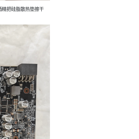
酒精把硅脂散热垫擦干