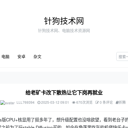
针狗技术网
针狗技术网、电脑技术资源网
电脑
安卓
杂文
给老矿卡改下散热让它下岗再就业
LLL769394
2025-03-12 09:01
670次浏览
0 条评论
折腾
s版CPU+核显用了挺多年了，想升级配置也没啥欲望，看到老台子
为了玩stable Diffusion买的，如今在角落里吃灰的机佬快乐卡p