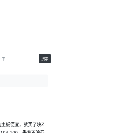
搜索
的主板便宜，就买了块Z
104-100，秉着不浪费