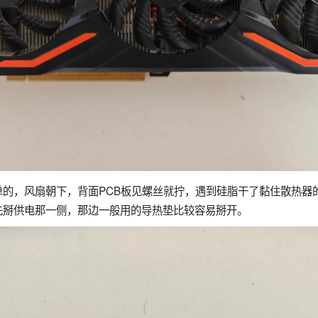
单的，风扇朝下，背面PCB板见螺丝就拧，遇到硅脂干了黏住散热器
先掰供电那一侧，那边一般用的导热垫比较容易掰开。