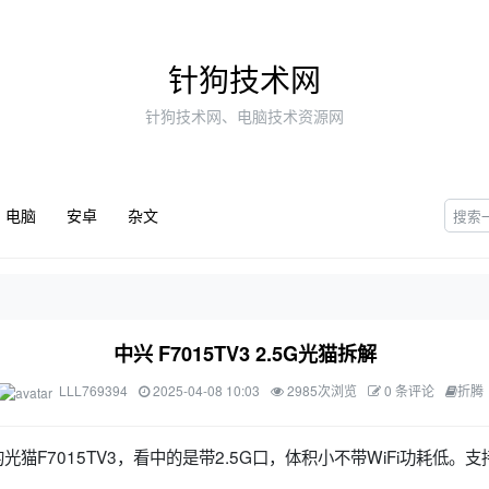
针狗技术网
针狗技术网、电脑技术资源网
电脑
安卓
杂文
中兴 F7015TV3 2.5G光猫拆解
LLL769394
2025-04-08 10:03
2985次浏览
0 条评论
折腾
猫F7015TV3，看中的是带2.5G口，体积小不带WiFi功耗低。支持