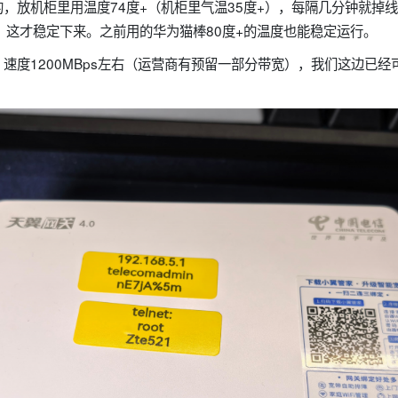
，放机柜里用温度74度+（机柜里气温35度+），每隔几分钟就掉
，这才稳定下来。之前用的华为猫棒80度+的温度也能稳定运行。
速度1200MBps左右（运营商有预留一部分带宽），我们这边已