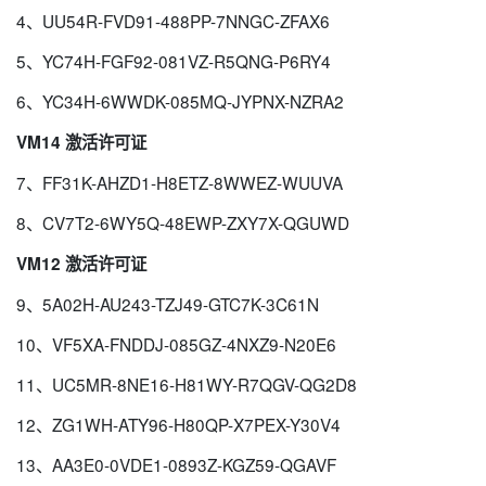
4、UU54R-FVD91-488PP-7NNGC-ZFAX6
5、YC74H-FGF92-081VZ-R5QNG-P6RY4
6、YC34H-6WWDK-085MQ-JYPNX-NZRA2
VM14 激活许可证
7、FF31K-AHZD1-H8ETZ-8WWEZ-WUUVA
8、CV7T2-6WY5Q-48EWP-ZXY7X-QGUWD
VM12 激活许可证
9、5A02H-AU243-TZJ49-GTC7K-3C61N
10、VF5XA-FNDDJ-085GZ-4NXZ9-N20E6
11、UC5MR-8NE16-H81WY-R7QGV-QG2D8
12、ZG1WH-ATY96-H80QP-X7PEX-Y30V4
13、AA3E0-0VDE1-0893Z-KGZ59-QGAVF