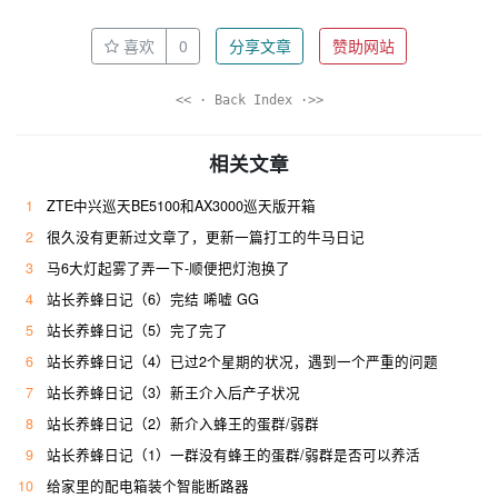
喜欢
0
分享文章
赞助网站
<< · Back Index ·>>
相关文章
1
ZTE中兴巡天BE5100和AX3000巡天版开箱
2
很久没有更新过文章了，更新一篇打工的牛马日记
3
马6大灯起雾了弄一下-顺便把灯泡换了
4
站长养蜂日记（6）完结 唏嘘 GG
5
站长养蜂日记（5）完了完了
6
站长养蜂日记（4）已过2个星期的状况，遇到一个严重的问题
7
站长养蜂日记（3）新王介入后产子状况
8
站长养蜂日记（2）新介入蜂王的蛋群/弱群
9
站长养蜂日记（1）一群没有蜂王的蛋群/弱群是否可以养活
10
给家里的配电箱装个智能断路器