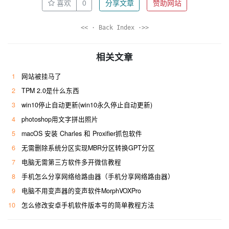
喜欢
0
分享文章
赞助网站
<< · Back Index ·>>
相关文章
1
网站被挂马了
2
TPM 2.0是什么东西
3
win10停止自动更新(win10永久停止自动更新)
4
photoshop用文字拼出照片
5
macOS 安装 Charles 和 Proxifier抓包软件
6
无需删除系统分区实现MBR分区转换GPT分区
7
电脑无需第三方软件多开微信教程
8
手机怎么分享网络给路由器（手机分享网络路由器）
9
电脑不用变声器的变声软件MorphVOXPro
10
怎么修改安卓手机软件版本号的简单教程方法