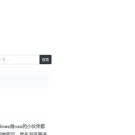
搜索
ows做nas的小伙伴都
，照做即可。首先浏览器进