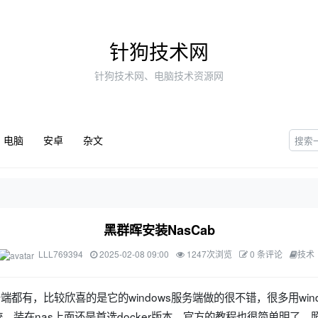
针狗技术网
针狗技术网、电脑技术资源网
电脑
安卓
杂文
黑群晖安装NasCab
LLL769394
2025-02-08 09:00
1247次浏览
0 条评论
技术
务端都有，比较欣喜的是它的windows服务端做的很不错，很多用wind
。装在nas上面还是首选docker版本，官方的教程也很简单明了