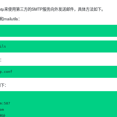
mtp来使用第三方的SMTP服务向外发送邮件，具体方法如下。
ailutils：
ils
件：
p.conf
如下：
m:587

m

地址
