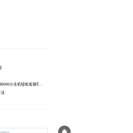
发
00小主机轻松安装ESXi！
方法