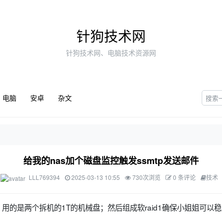
针狗技术网
针狗技术网、电脑技术资源网
电脑
安卓
杂文
给我的nas加个磁盘监控触发ssmtp发送邮件
LLL769394
2025-03-13 10:55
730次浏览
0 条评论
技术
用的是两个拆机的1T的机械盘；然后组成软raid1确保小姐姐可以