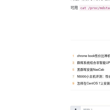
可用
cat /proc/mdsta
1
chrome book性价比神机
3
群辉系统结合非智能UP
5
黑群晖安装NasCab
7
N5000小主机评测：
9
怎样在CentOS 7上安装Jo