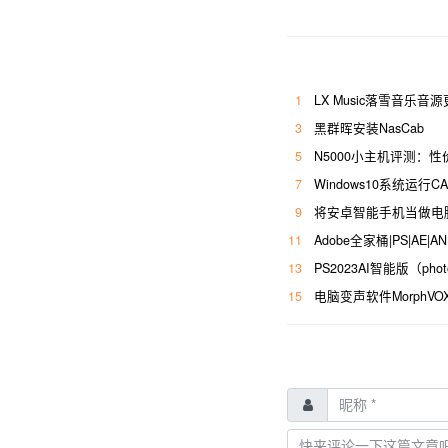
1
LX Music落雪音乐音
3
黑群晖安装NasCab
5
N5000小主机评测：
7
Windows10系统运
9
将安卓智能手机当做电
11
Adobe全家桶|PS|AE|AN|
13
PS2023AI智能版（photos
15
电脑变声软件MorphV