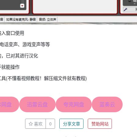
输入窗口使用
Q电话变声、游戏变声等等
的，已对其进行汉化
手就能操作
具(不懂看视频教程！解压缩文件就有教程)
C网盘
迅雷云盘
夸克网盘
蓝奏云
喜欢
0
分享文章
赞助网站