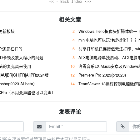
<< · Back Index ·>>
相关文章
源更新板块
2
Windows Hello摄像头折腾体验
4
mini电脑也可以玩转虚拟化？？？N50
性价还是杠杆的
6
共享打印机已连接但无法打印、win1
行CAD卡顿及放大缩小的问题
8
ATX电脑电源单独启动、ATX电
脑的麦克风来使用
10
洛雪音乐LX Music安卓及Windo
AU|BR|CH|FR|AI|PR2024版
12
Premiere Pro 2023(pr2023)
hop2023 AI beta）
14
TeamViewer 13远程控制电脑破解
OXPro（不用变声器也可以变声）
发表评论