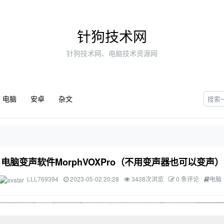
针狗技术网
针狗技术网、电脑技术资源网
电脑
安卓
杂文
电脑变声软件MorphVOXPro（不用变声器也可以变声）
LLL769394
2023-05-02 20:28
3438次浏览
0 条评论
电脑