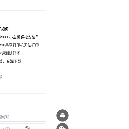
一下如何
00小主机轻松安装ESXi！
0共享打印机无法打印怎么办
脑电源测试好坏
ws版、音源下载
版