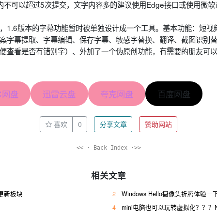
内不可以超过5次提交，文字内容多的建议使用Edge接口或使用微
，1.6版本的字幕功能暂时被单独设计成一个工具。基本功能：短视
案字幕提取、字幕编辑、保存字幕、敏感字替换、翻译、截图识别
便查看是否有错别字）、外加了一个伪原创功能，有需要的朋友可
C网盘
迅雷云盘
夸克网盘
百度网盘
喜欢
0
分享文章
赞助网站
<< · Back Index ·>>
相关文章
源更新板块
2
Windows Hello摄像头折腾体验
4
mini电脑也可以玩转虚拟化？？？N50