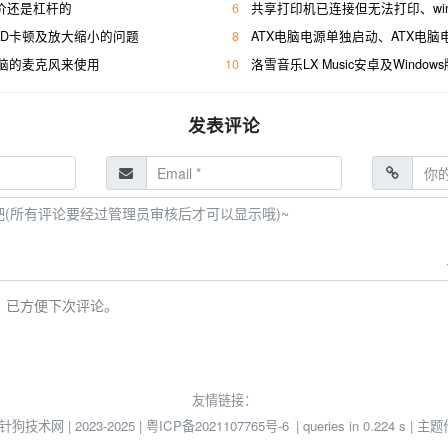
性价还是杠杆的
6
共享打印机已连接但无法打印、win1
行CAD卡顿及放大缩小的问题
8
ATX电脑电源单独启动、ATX电
脑的麦克风来使用
10
洛雪音乐LX Music安卓及Windo
发表评论
，已方便下次评论。
友情链接：
© 针狗技术网 | 2023-2025 |
粤ICP备2021107765号-6
| queries in 0.224 s | 