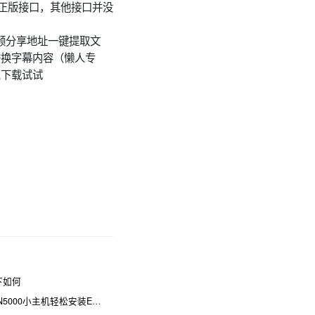
软正版接口，其他接口并没
频分享地址一键提取文
替换字幕内容（懒人专
以下载试试
一下如何
00小主机轻松安装ESXi！