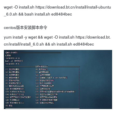
wget -O install.sh https://download.bt.cn/install/install-ubuntu
_6.0.sh && bash install.sh ed8484bec
centos版本安装脚本命令
yum install -y wget && wget -O install.sh https://download.bt.
cn/install/install_6.0.sh && sh install.sh ed8484bec