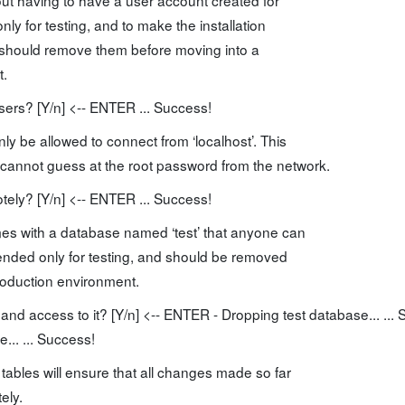
nly for testing, and to make the installation
 should remove them before moving into a
t.
s? [Y/n] <-- ENTER ... Success!
nly be allowed to connect from ‘localhost’. This
annot guess at the root password from the network.
otely? [Y/n] <-- ENTER ... Success!
es with a database named ‘test’ that anyone can
tended only for testing, and should be removed
roduction environment.
d access to it? [Y/n] <-- ENTER - Dropping test database... ... 
... ... Success!
 tables will ensure that all changes made so far
ely.