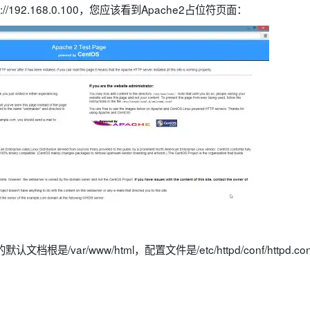
//192.168.0.100，您应该看到Apache2占位符页面：
默认文档根是/var/www/html，配置文件是/etc/httpd/conf/httpd.