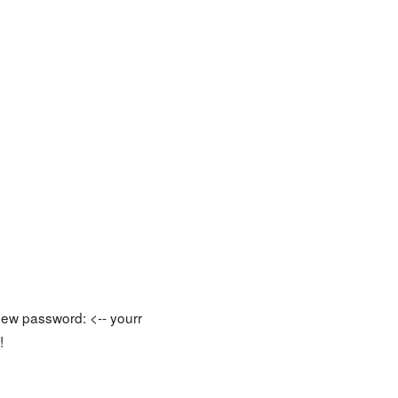
ew password: <-- yourr
!