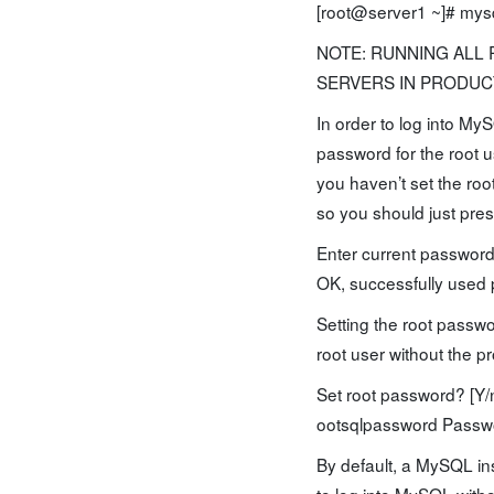
[root@server1 ~]# mysq
NOTE: RUNNING ALL 
SERVERS IN PRODUC
In order to log into MyS
password for the root u
you haven’t set the roo
so you should just pres
Enter current password 
OK, successfully used
Setting the root passw
root user without the p
Set root password? [Y
ootsqlpassword Passwor
By default, a MySQL in
to log into MySQL with