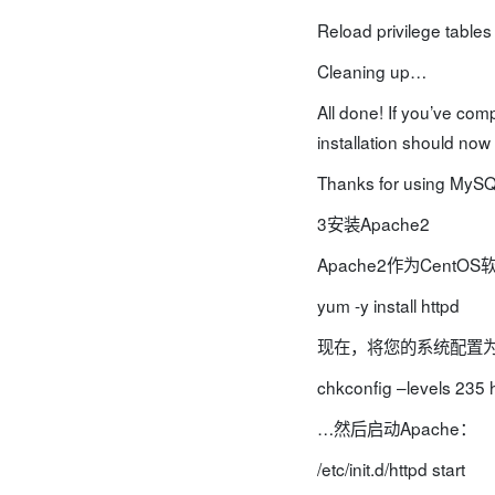
Reload privilege tables
Cleaning up…
All done! If you’ve com
installation should now
Thanks for using MySQ
3安装Apache2
Apache2作为Cen
yum -y install httpd
现在，将您的系统配置为
chkconfig –levels 235 
…然后启动Apache：
/etc/init.d/httpd start