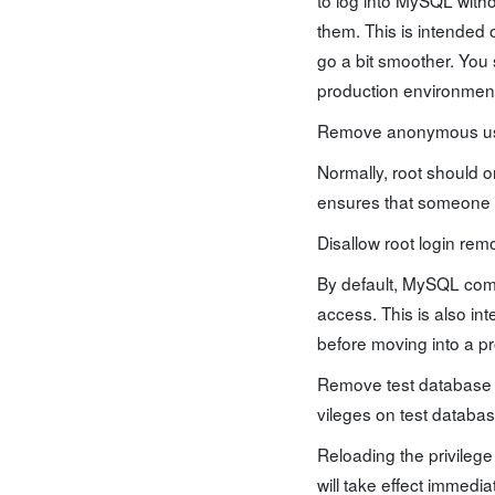
them. This is intended o
go a bit smoother. You
production environmen
Remove anonymous user
Normally, root should o
ensures that someone c
Disallow root login rem
By default, MySQL com
access. This is also in
before moving into a p
Remove test database an
vileges on test database
Reloading the privilege
will take effect immediat