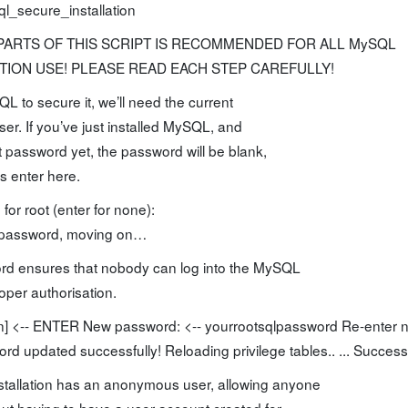
l_secure_installation
PARTS OF THIS SCRIPT IS RECOMMENDED FOR ALL MySQL
TION USE! PLEASE READ EACH STEP CAREFULLY!
QL to secure it, we’ll need the current
ser. If you’ve just installed MySQL, and
t password yet, the password will be blank,
s enter here.
for root (enter for none):
 password, moving on…
ord ensures that nobody can log into the MySQL
roper authorisation.
/n] <-- ENTER New password: <-- yourrootsqlpassword Re-enter n
d updated successfully! Reloading privilege tables.. ... Success
stallation has an anonymous user, allowing anyone
out having to have a user account created for