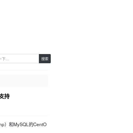
搜索
L支持
p）和MySQL的CentO