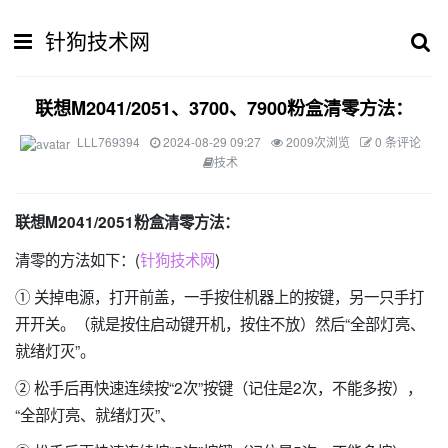
针狗技术网
联想M2041/2051、3700、7900粉盒清零方法：
LLL769394
2024-08-29 09:27
2009次浏览
0 条评论
技术
联想M2041/2051
粉盒清零方法：
清零的方法如下：(
针狗技术网
)
① 关掉电源，打开前盖，一手按住机器上的按键，另一只手打
开开关。（就是按住启动键开机，按住不放）然后“全部灯亮、
就绪灯灭”。
② 松手后再快速连续按“2次”按键（记住是2次，不能多按），
“全部灯亮、就绪灯灭”、