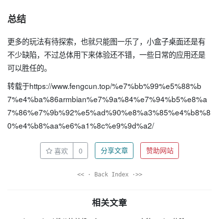
总结
更多的玩法有待探索，也就只能图一乐了，小盒子桌面还是有
不少缺陷，不过总体用下来体验还不错，一些日常的应用还是
可以胜任的。
转载于https://www.fengcun.top/%e7%bb%99%e5%88%b
7%e4%ba%86armbian%e7%9a%84%e7%94%b5%e8%a
7%86%e7%9b%92%e5%ad%90%e8%a3%85%e4%b8%8
0%e4%b8%aa%e6%a1%8c%e9%9d%a2/
喜欢
0
分享文章
赞助网站
<< · Back Index ·>>
相关文章